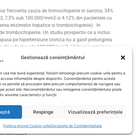
i frecventa cauza de tromocitopenie in sarcina; 34%
3, 7,5% sub 100.000/mm3 si 4-12% din pacientele cu
rea enzimelor hepatice si trombocitopenie). In
de trombocitopenie. Un studiu prospectiv ce a inclus
pusa pe hipertensiune cronica nu a gasit prelungirea
bocite a fost peste 100.000/mm3. Valoarea minima a
a cu anestezia regionala in conditii de siguranta, este
Gestionează consimțământul
geziei epidurale la 30 de paciente cu trombocite intre
ri cea mai bună experiență, folosim tehnologii precum cookie-urile pentru a
 accesa informațiile despre dispozitiv. Consimțământul pentru aceste
iilor plachetare sau a tulburarilor de coagulare:
ne va permite să procesăm date precum comportamentul de navigare sau
e pe acest site. Neconsimțământul sau retragerea consimțământului poate
i trombocitopenii marcate sau a coagulatiei evidentiate
iv anumite caracteristici și funcții.
stezica sau a trend-ului trombocitelor intr-un interval
eptă
Respinge
Vizualizează preferințele
trombocite poate contraindica manevra regionala chiar
Politica privind Cookie-urile
Declarație de Confidențialitate
cateterului epidural;