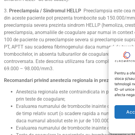
3.
Preeclampsia / Sindromul HELLP
Preeclampsia este cea ma
din aceste paciente pot prezenta trombocite sub 150.000/mm
preeclampsia severa prezinta sindrom HELLP (hemoliza, creste
preeclampsia, anomaliile de coagulare apar numai in context 
100 de paciente cu preeclampsie severa si preeclampsie supra
PT, APTT sau scaderea fibrinogenului daca numarul de trom
trombocitelor, in absenta tulburarilor de coagulare, compatibil
controversata. Este descrisa utilizarea fara complicatii a anal
69.000 – 98.000/mm3.
Pentru a ofe
stoca și/sau
Recomandari privind anestezia regionala in prezenta disfunct
tehnologii 
ID-uri unic
Anestezia regionala este contraindicata in prezenta une
afecta negat
prin teste de coagulare;
Evaluarea numarului de trombocite inainte de manevra ane
Acc
de timp relativ scurt (o scadere rapida a numarului de 
daca numarul absolut este in jur de 100.000/mm3;
Evaluarea numarului de trombocite inainte de retragerea 