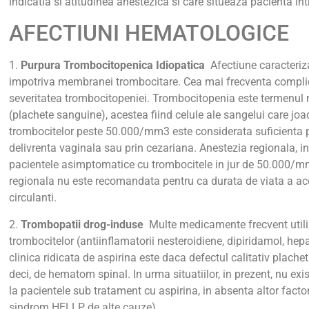
indicatia si atitudinea anestezica si care situeaza pacienta int
AFECTIUNI HEMATOLOGICE
1.
Purpura Trombocitopenica Idiopatica
Afectiune caracteriza
impotriva membranei trombocitare. Cea mai frecventa complic
severitatea trombocitopeniei. Trombocitopenia este termenul 
(plachete sanguine), acestea fiind celule ale sangelui care jo
trombocitelor peste 50.000/mm3 este considerata suficienta 
delivrenta vaginala sau prin cezariana. Anestezia regionala, in 
pacientele asimptomatice cu trombocitele in jur de 50.000/mm
regionala nu este recomandata pentru ca durata de viata a ace
circulanti.
2.
Trombopatii drog-induse
Multe medicamente frecvent utiliz
trombocitelor (antiinflamatorii nesteroidiene, dipiridamol, hepa
clinica ridicata de aspirina este daca defectul calitativ plache
deci, de hematom spinal. In urma situatiilor, in prezent, nu ex
la pacientele sub tratament cu aspirina, in absenta altor factor
sindrom HELLP de alte cauze).