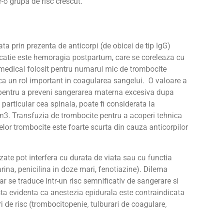
r-o grupa de risc crescut.
ta prin prezenta de anticorpi (de obicei de tip IgG)
atie este hemoragia postpartum, care se coreleaza cu
medical folosit pentru numarul mic de trombocite
aca un rol important in coagularea sangelui. O valoare a
pentru a preveni sangerarea materna excesiva dupa
particular cea spinala, poate fi considerata la
3. Transfuzia de trombocite pentru a acoperi tehnica
lor trombocite este foarte scurta din cauza anticorpilor
ate pot interfera cu durata de viata sau cu functia
rina, penicilina in doze mari, fenotiazine). Dilema
tar se traduce intr-un risc semnificativ de sangerare si
ista evidenta ca anestezia epidurala este contraindicata
i de risc (trombocitopenie, tulburari de coagulare,