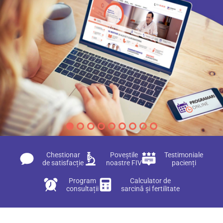
Chestionar
Poveștile
Testimoniale
de satisfacție
noastre FIV
pacienți
Program
Calculator de
consultații
sarcină și fertilitate