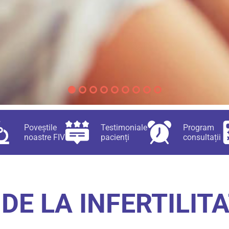
Poveștile
Testimoniale
Program
noastre FIV
pacienți
consultații
DE LA INFERTILIT