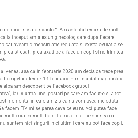
 o minune in viata noastra”. Am asteptat enorm de mult
u ca la inceput am ales un ginecolog care dupa fiecare
timp cat aveam o menstruatie regulata si exista ovulatia se
rea stresati, prea axati pe a face un copil si ne trimitea
va.
mai venea, asa ca in februarie 2020 am decis ca trece prea
a trompelor uterine. 14 februarie – mi s-a dat diagnosticul
pte alba am descoperit pe Facebook grupul
tatea”, iar in urma unei postari pe care am facut-o si a tot
 fost momentul in care am zis ca nu vom avea niciodata
s. Sa facem FIV mi se parea ceva ce eu nu voi putea face
ie mult curaj si multi bani. Lumea in jur ne spunea ca
u suntem nici singurii, nici ultimii care nu pot face copii,