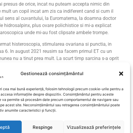
ai presus de orice, incat nu puteam accepta nimic din
mult un copil incat am zis ca indiferent cand si cum il
tul sens al cuvantului, la Euromaterna, la doamna doctor
 hidrosalpinx, plus ovare polichistice si mi-a explicat
aparoscopica unde mi-au fost clipsate ambele trompe.
rmat histeroscopia, stimularea ovariana si punctia, in
iua 6. In august 2021 reusim sa facem primul ET cu un
unea nu a tinut prea mult. La scurt timp sarcina s-a oprit
ca ni se poate intampla asta. Credeam ca singura parte
 va putea intampla nimic rau. Atunci am zis ca gata. Desi
Gestionează consimțământul
 sa nu mai trec iar prin asta. Sotul meu m-a sprijinit
i nevoie pana vom reusi.
ri cea mai bună experiență, folosim tehnologii precum cookie-urile pentru a
 accesa informațiile despre dispozitiv. Consimțământul pentru aceste
n mine care credea ca vom reusi facem al doilea ET. Am
ne va permite să procesăm date precum comportamentul de navigare sau
transferului este o zi plina de emotii, pe care nu o voi
e pe acest site. Neconsimțământul sau retragerea consimțământului poate
iv anumite caracteristici și funcții.
a. S-a vazut si s-a simtit dorinta ei de a reusi sa ne faca
 baietel, iar acum am in burtica un baietel minunat de 17
eptă
Respinge
Vizualizează preferințele