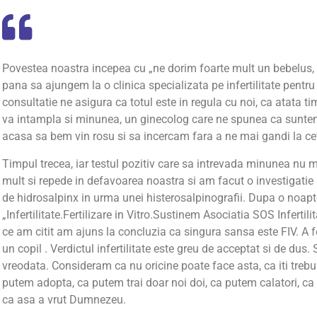
Povestea noastra incepea cu „ne dorim foarte mult un bebelus,
pana sa ajungem la o clinica specializata pe infertilitate pentr
consultatie ne asigura ca totul este in regula cu noi, ca atata 
va intampla si minunea, un ginecolog care ne spunea ca suntem p
acasa sa bem vin rosu si sa incercam fara a ne mai gandi la ce
Timpul trecea, iar testul pozitiv care sa intrevada minunea nu 
mult si repede in defavoarea noastra si am facut o investigatie 
de hidrosalpinx in urma unei histerosalpinografii. Dupa o noa
„Infertilitate.Fertilizare in Vitro.Sustinem Asociatia SOS Infertili
ce am citit am ajuns la concluzia ca singura sansa este FIV. A
un copil . Verdictul infertilitate este greu de acceptat si de du
vreodata. Consideram ca nu oricine poate face asta, ca iti trebu
putem adopta, ca putem trai doar noi doi, ca putem calatori, ca n
ca asa a vrut Dumnezeu.