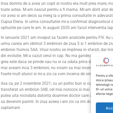
Insa dorinta de a avea un copil al nostru era mult prea mare, m
toate astea. M-am nascut pentru a fi mama. Mi-am dorit atat de 
voi avea si am decis sa merg la o prima consultatie in adevara
Cupsa Elena. In urma consultatiei mi-a confirmat diagnosticul de
optiunile pe care le am. In august 2020 am facut interventia l
In ianuarie 2021 am inceput sa facem analizele pentru FIV. Au u
urma careia am obtinut 3 embrioni de ziua 5 si 1 embrion de z
embrion frumos 5AA. Visul nostru se implinea in sfarsit, dar min
din evolutie. Mi-a cazut cerul in cap. Nu ma gandeam vreodata 
grea este daca se prinde sau nu si ca odata prins de mine nu se
mai aveam inca 3 embrioni, nu voiam sa mai incerc, imi era frica
foarte mult atunci si mi-a zis ca vom incerca de oricate ori va f
Pentru a ofe
stoca și/sau
Asa ca, pe 2 noiembrie 2021, cu un psihic bun si cu o parte di
tehnologii 
transferat un embrion 3AB, cel mai norocos si mai puternic. Ziua 
ID-uri unic
afecta negat
putea uita niciodata datorita doamnei doctor care a fost minunat
sa devenim parinti. In ziua aceea i-am zis ca imi doresc mult un
saptamani.
Acc