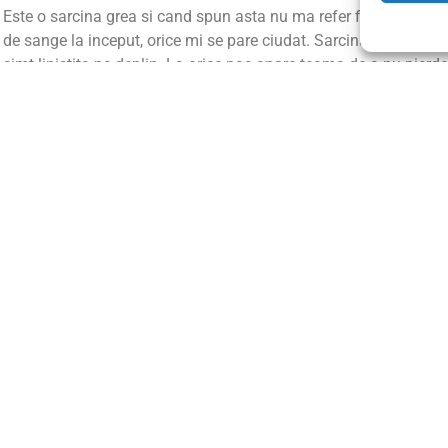
Este o sarcina grea si cand spun asta nu ma refer fizic, insa ps
de sange la inceput, orice mi se pare ciudat. Sarcina evolueaz
simt linistita pe deplin. La orice pas apare teama de a nu pierd
A fost un drum nici lung, nici scurt, dar cu siguranta a fost un d
locul sperantei, un drum plin de durere, teama si deziluzii, un 
prin asta. Dar, mai presus de orice, a fost un drum pe care nu 
fost totul pentru noi, in special pentru mine. Mi-a fost doctor, i
increderea pe care mi-a dat-o de-a lungul acestui drum parcurs 
dificila, pesimista. Ii multumesc pentru ca mi-a insuflat curaj, i
momentele grele si ca a fost alaturi de mine indiferent de zi s
recunostinta si iubirea pentru tot ce a facut pentru noi.
Am uitat toate durerile, toate zilele grele, anesteziile de care imi 
sacrificiu nu sunt prea mari pentru a ajunge sa iti tii bebelusul in
rau, care te doboara psihic, emotional, financiar, dar care poate 
exista, dar nu pica din cer. Minunea noastra a venit datorita d