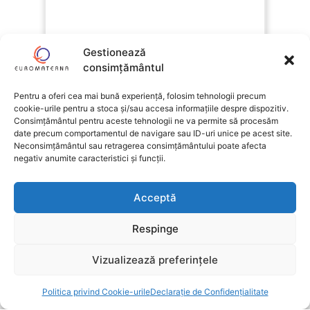
Gestionează
consimțământul
Diabetul Gestațional
Pentru a oferi cea mai bună experiență, folosim tehnologii precum
februarie 25, 2025
cookie-urile pentru a stoca și/sau accesa informațiile despre dispozitiv.
Diabetul zaharat gestațional (DZG) reprezintă o provocare
Consimțământul pentru aceste tehnologii ne va permite să procesăm
importantă în timpul sarcinii, afectând aproximativ 1 din...
date precum comportamentul de navigare sau ID-uri unice pe acest site.
Neconsimțământul sau retragerea consimțământului poate afecta
DETALII
negativ anumite caracteristici și funcții.
Acceptă
Respinge
Vizualizează preferințele
Politica privind Cookie-urile
Declarație de Confidențialitate