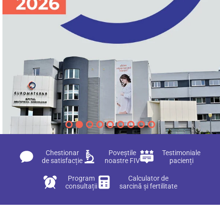
Chestionar
Poveștile
Testimoniale
de satisfacție
noastre FIV
pacienți
Program
Calculator de
consultații
sarcină și fertilitate