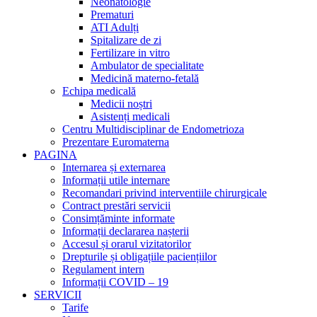
Neonatologie
Prematuri
ATI Adulți
Spitalizare de zi
Fertilizare in vitro
Ambulator de specialitate
Medicină materno-fetală
Echipa medicală
Medicii noștri
Asistenți medicali
Centru Multidisciplinar de Endometrioza
Prezentare Euromaterna
PAGINA
Internarea și externarea
Informații utile internare
Recomandari privind interventiile chirurgicale
Contract prestări servicii
Consimțăminte informate
Informații declararea nașterii
Accesul și orarul vizitatorilor
Drepturile și obligațiile paciențiilor
Regulament intern
Informații COVID – 19
SERVICII
Tarife