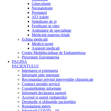
Ginecologie
Neonatologie
Prematuri
ATI Adulți
Spitalizare de zi
Fertilizare in vitro
Ambulator de specialitate
Medicină materno-fetală
Echipa medicală
Medicii noștri
Asistenți medicali
Centru Multidisciplinar de Endometrioza
Prezentare Euromaterna
PAGINA
PACIENTULUI
Internarea și externarea
Informații utile internare
Recomandari privind interventiile chirurgicale
Contract prestări servicii
Consimțăminte informate
Informații declararea nașterii
Accesul și orarul vizitatorilor
Drepturile și obligațiile paciențiilor
Regulament intern
Informații COVID – 19