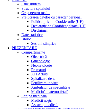
Cine suntem
Structura spitalului
Grija pentru mediu
Prelucrarea datelor cu caracter personal
Politica privind Cookie-urile (UE)
Declarație de Confidențialitate (UE)
Disclaimer
Date statistice
Istoric
Sesiuni ștințifice
PREZENTARE
Compartimente
Obstetrică
Ginecologie
Neonatologie
Prematuri
ATI Adulți
Spitalizare de zi
Fertilizare in vitro
Ambulator de specialitate
Medicină materno-fetală
Echipa medicală
Medicii noștri
Asistenți medicali