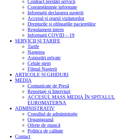
Contract prestări servicii
Consimțăminte informate
Informații declararea nașterii
Accesul și orarul vizitatorilor
Drepturile și obligațiile paciențiilor
Regulament intern
Informații COVID – 19
SERVICII ȘI TARIFE
Tarife
Nașterea
Asigurări private
Celule stem
Filmul Nașterii
ARTICOLE ȘI GHIDURI
MEDIA
Comunicate de Presă
Reportaje și Interviuri
ACCESUL MASS MEDIA ÎN SPITALUL
EUROMATERNA
ADMINISTRATIV
Consiliul de administrație
Organigramă
Oferte de muncă
Politica de calitate
Contact