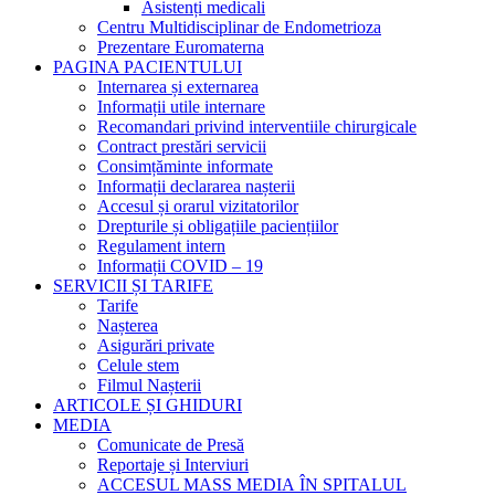
Asistenți medicali
Centru Multidisciplinar de Endometrioza
Prezentare Euromaterna
PAGINA PACIENTULUI
Internarea și externarea
Informații utile internare
Recomandari privind interventiile chirurgicale
Contract prestări servicii
Consimțăminte informate
Informații declararea nașterii
Accesul și orarul vizitatorilor
Drepturile și obligațiile paciențiilor
Regulament intern
Informații COVID – 19
SERVICII ȘI TARIFE
Tarife
Nașterea
Asigurări private
Celule stem
Filmul Nașterii
ARTICOLE ȘI GHIDURI
MEDIA
Comunicate de Presă
Reportaje și Interviuri
ACCESUL MASS MEDIA ÎN SPITALUL