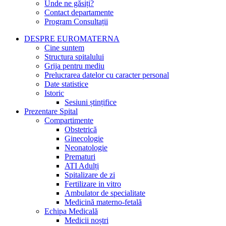
Unde ne găsiți?
Contact departamente
Program Consultații
DESPRE EUROMATERNA
Cine suntem
Structura spitalului
Grija pentru mediu
Prelucrarea datelor cu caracter personal
Date statistice
Istoric
Sesiuni ștințifice
Prezentare Spital
Compartimente
Obstetrică
Ginecologie
Neonatologie
Prematuri
ATI Adulți
Spitalizare de zi
Fertilizare in vitro
Ambulator de specialitate
Medicină materno-fetală
Echipa Medicală
Medicii noștri