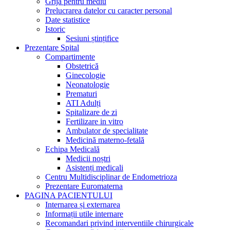
Grija pentru mediu
Prelucrarea datelor cu caracter personal
Date statistice
Istoric
Sesiuni ștințifice
Prezentare Spital
Compartimente
Obstetrică
Ginecologie
Neonatologie
Prematuri
ATI Adulți
Spitalizare de zi
Fertilizare in vitro
Ambulator de specialitate
Medicină materno-fetală
Echipa Medicală
Medicii noștri
Asistenți medicali
Centru Multidisciplinar de Endometrioza
Prezentare Euromaterna
PAGINA PACIENTULUI
Internarea și externarea
Informații utile internare
Recomandari privind interventiile chirurgicale