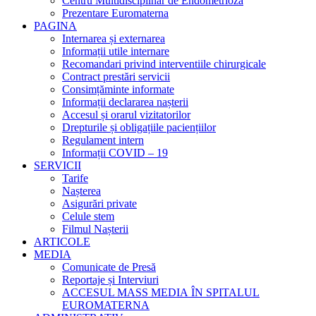
Centru Multidisciplinar de Endometrioza
Prezentare Euromaterna
PAGINA
Internarea și externarea
Informații utile internare
Recomandari privind interventiile chirurgicale
Contract prestări servicii
Consimțăminte informate
Informații declararea nașterii
Accesul și orarul vizitatorilor
Drepturile și obligațiile paciențiilor
Regulament intern
Informații COVID – 19
SERVICII
Tarife
Nașterea
Asigurări private
Celule stem
Filmul Nașterii
ARTICOLE
MEDIA
Comunicate de Presă
Reportaje și Interviuri
ACCESUL MASS MEDIA ÎN SPITALUL
EUROMATERNA