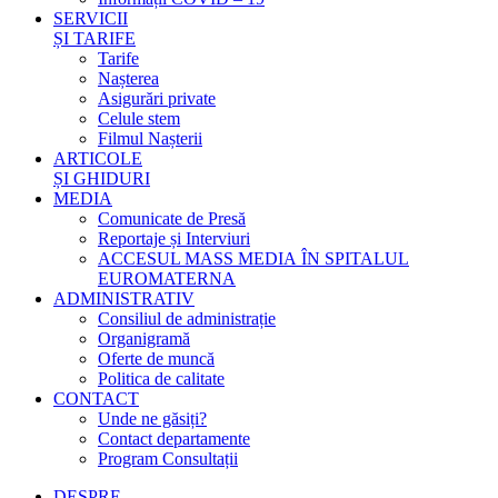
SERVICII
ȘI TARIFE
Tarife
Nașterea
Asigurări private
Celule stem
Filmul Nașterii
ARTICOLE
ȘI GHIDURI
MEDIA
Comunicate de Presă
Reportaje și Interviuri
ACCESUL MASS MEDIA ÎN SPITALUL
EUROMATERNA
ADMINISTRATIV
Consiliul de administrație
Organigramă
Oferte de muncă
Politica de calitate
CONTACT
Unde ne găsiți?
Contact departamente
Program Consultații
DESPRE