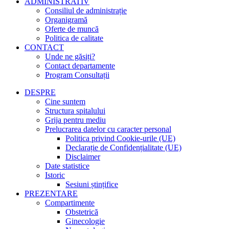
ADMINISTRATIV
Consiliul de administrație
Organigramă
Oferte de muncă
Politica de calitate
CONTACT
Unde ne găsiți?
Contact departamente
Program Consultații
DESPRE
Cine suntem
Structura spitalului
Grija pentru mediu
Prelucrarea datelor cu caracter personal
Politica privind Cookie-urile (UE)
Declarație de Confidențialitate (UE)
Disclaimer
Date statistice
Istoric
Sesiuni ștințifice
PREZENTARE
Compartimente
Obstetrică
Ginecologie