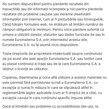
Nu suntem răspunzători pentru pierderile rezultate din
inexactități sau din informații ncomplete și nici pentru pierderile
rezultate din probleme cauzate sau inerente diseminării
informațiilor prin internet, cum ar fi perturbările sau întreruperile.
Când folosim formulare web, ne străduim să limităm numărul de
câmpuri obligatorii la minimum. Pentru orice pierdere suferită ca
urmare a utilizării datelor, sfaturilor sau ideilor furnizate de sau în
numele Euromaterna S.A. prin intermediul acestui site,
Euromaterna S.A. nu își asumă nicio răspundere.
Toate drepturile de proprietate intelectuală asupra conținutului
de pe acest site web aparțin Euromaterna S.A. sau terților care
au plasat conținutul ei înșiși sau de la care Euromaterna S.A. a
obținut o licență de utilizator.
Copierea, diseminarea și orice altă utilizare a acestor materiale nu
este permisă fără permisiunea scrisă a Euromaterna S.A., cu
excepția și numai în măsura în care se stipulează altfel în
reglementările legilor aplicabile (cum ar fi dreptul de a cita), cu
excepția cazului în care conținutul specific impune altfel.
Dacă ai întrebări sau probleme cu accesibilitatea site-ului, te