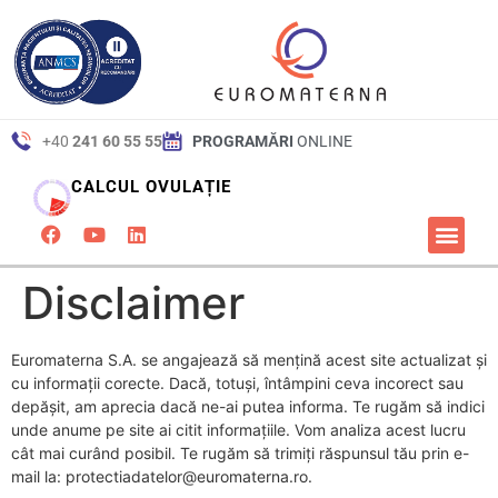
conținut
+40
241 60 55 55
PROGRAMĂRI
ONLINE
CALCUL OVULAȚIE
DESPR
PREZENTARE 
PAGINA
SERVICII ȘI 
ARTICOLE Ș
Disclaimer
Euromaterna S.A. se angajează să mențină acest site actualizat și
cu informații corecte. Dacă, totuși, întâmpini ceva incorect sau
depășit, am aprecia dacă ne-ai putea informa. Te rugăm să indici
unde anume pe site ai citit informațiile. Vom analiza acest lucru
cât mai curând posibil. Te rugăm să trimiți răspunsul tău prin e-
mail la:
protectiadatelor@
euromaterna.ro
.