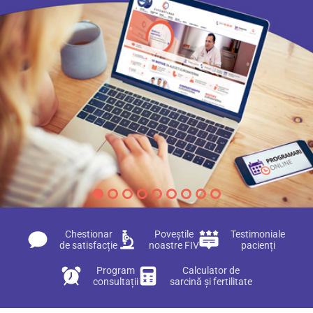
Chestionar
Poveștile
Testimoniale
de satisfacție
noastre FIV
pacienți
Program
Calculator de
consultații
sarcină și fertilitate