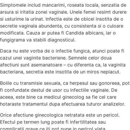
Simptomele includ mancarimi, roseata locala, senzatia de
arsura si iritatia zonei vaginale. Unele femei resimt durere
si usturime la urinat. Infectia este de obicei insotita de o
secretie vaginala abundenta, cu consistenta si o culoare
modificata. Cauza ar putea fi Candida albicans, iar o
fungigrama va stabili diagnosticul.
Daca nu este vorba de o infectie fungica, atunci poate fi
cazul unei vaginite bacteriene. Semnele celor doua
afectiuni sunt asemanatoare – cu diferenta ca, la vaginita
bacteriana, secretia este insotita de un miros neplacut.
Bolile cu transmisie sexuala, ca herpesul sau gonoreea, pot
fi confundate destul de usor cu infectiile vaginale. De
aceea, este bine ca medicul ginecolog sa fie cel care
hotaraste tratamentul dupa efectuarea tuturor analizelor.
Orice afectiune ginecologica netratata este un pericol.
Efectul pe termen lung poate fi infertilitatea sau
complicatii grave ce iti pot pune in pericol viata.