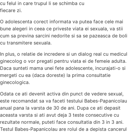
cu felul in care trupul li se schimba cu
fiecare zi.
O adolescenta corect informata va putea face cele mai
bune alegeri in ceea ce priveste viata ei sexuala, va stii
cum sa previna sarcini nedorite si sa se pazeasca de boli
cu transmitere sexuala.
In plus, o relatie de incredere si un dialog real cu medicul
ginecolog o vor pregati pentru viata ei de femeie adulta.
Daca sunteti mama unei fete adolescente, incurajati-o si
mergeti cu ea (daca doreste) la prima consultatie
ginecologica.
Odata ce ati devenit activa din punct de vedere sexual,
este recomandat sa va faceti testului Babes-Papanicolau
anual pana la varsta de 30 de ani. Dupa ce ati depasit
aceasta varsta si ati avut deja 3 teste consecutive cu
rezultate normale, puteti face consultatia din 3 in 3 ani.
Testul Babes-Papanicolau are rolul de a depista cancerul