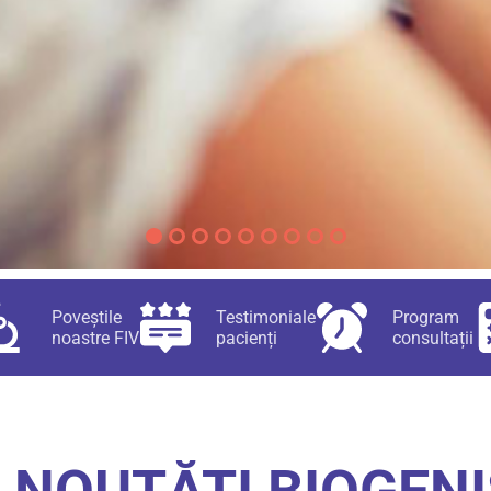
Poveștile
Testimoniale
Program
noastre FIV
pacienți
consultații