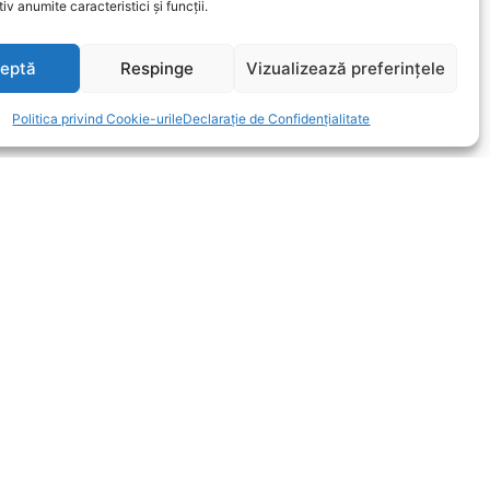
iv anumite caracteristici și funcții.
eptă
Respinge
Vizualizează preferințele
Politica privind Cookie-urile
Declarație de Confidențialitate
mmunity Edition ### on 2014-06-16 14:25:09Z |
Tulburările de somn în
menopauză
octombrie 14, 2025
Menopauza este o etapă naturală
în viața femeii, marcată de
încetarea menstruațiilor și scăderea
treptată...
DETALII
Menopauza și sănătatea