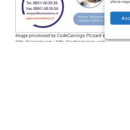
afecta negat
Acc
Image processed by CodeCarvings Piczard ### FREE Co
http://piczard.com | http://codecarvings.com
Diabetul zaharat
noiembrie 12, 2025
Ce este Diabetul? În termeni cât
mai simpli este o boală pe care o
recunoaștem...
DETALII
Opțiuni de tratament pentru