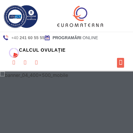
+40
241 60 55 55
PROGRAMĂRI
ONLINE
CALCUL OVULAȚIE
DES
PREZENT
PAGI
SERVICI
ARTICOL