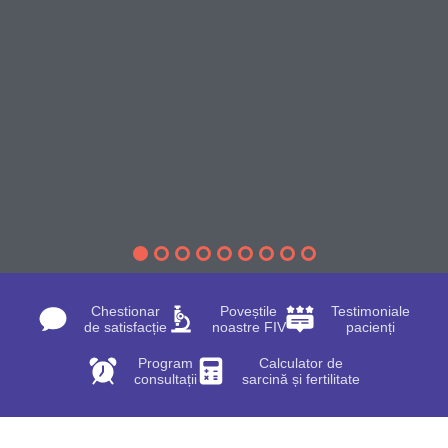
Chestionar
Poveștile
Testimoniale
de satisfacție
noastre FIV
pacienți
Program
Calculator de
consultații
sarcină și fertilitate