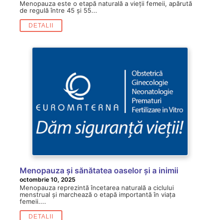
Menopauza este o etapă naturală a vieții femeii, apărută
de regulă între 45 și 55...
DETALII
Menopauza și sănătatea oaselor și a inimii
octombrie 10, 2025
Menopauza reprezintă încetarea naturală a ciclului
menstrual și marchează o etapă importantă în viața
femeii....
DETALII