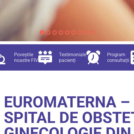
Poveștile
Testimoniale
Program
noastre FIV
pacienți
consultații
EUROMATERNA – 
SPITAL DE OBSTE
GINECOLOGIE DIN