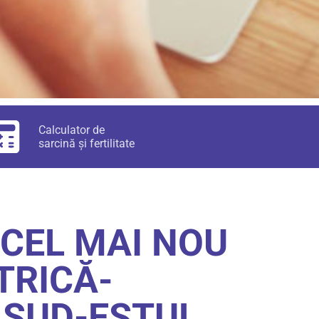
Calculator de
sarcină și fertilitate
CEL MAI NOU
TRICĂ-
 SUD-ESTUL