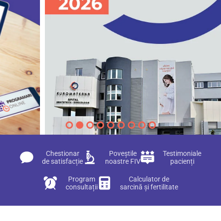
Chestionar
Poveștile
Testimoniale
de satisfacție
noastre FIV
pacienți
Program
Calculator de
consultații
sarcină și fertilitate