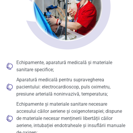
Echipamente, aparatură medicală și materiale
sanitare specifice;
Aparatură medicală pentru supravegherea
pacientului: electrocardioscop, puls oximetru,
presiune arterială noninvazivă, temperatura;
Echipamente și materiale sanitare necesare
accesului căilor aeriene și oxigenoterapiei; dispune
de materiale necesar menținerii libertății căilor
aeriene, intubației endotraheale și insuflării manuale
de oxigen;