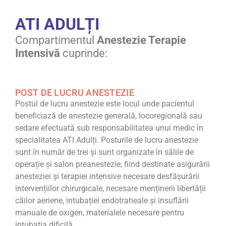
ATI ADULȚI
Compartimentul
Anestezie Terapie
Intensivă
cuprinde:
POST DE LUCRU ANESTEZIE
Postul de lucru anestezie este locul unde pacientul
beneficiază de anestezie generală, locoregională sau
sedare efectuată sub responsabilitatea unui medic în
specialitatea ATI Adulți. Posturile de lucru anestezie
sunt în număr de trei și sunt organizate în sălile de
operație și salon preanestezie, fiind destinate asigurării
anesteziei și terapiei intensive necesare desfășurării
intervențiilor chirurgicale, necesare menținerii libertății
căilor aeriene, intubației endotraheale și insuflării
manuale de oxigen, materialele necesare pentru
intubația dificilă.