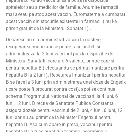
hepatita B. Nu au vaccinul sa il puna la dispozitia
spitalelor sau a medicilor de familie. Anumite farmacii
mai aveau pe stoc acest vaccin. Euromaterna a cumparat
acest vaccin din stocurile existente in farmacii ( nu l-a
primit gratuit de la Ministerul Sanatatii ) .
Deoarece nu s-a administrat vaccin la nastere,
recuperarea imunizarii se poate face astfel: se
administreaza la 2 luni vaccinul pus la dispozitie de
Ministerul Sanatatii care are 6 valente, printre care si
pentru hepatita B ( efectuandu-se prima imunizare pentru
hepatita B la 2 luni ). Repetarea imunizarii pentru hepatita
B se face la 3 luni prin administrarea unei doze de Engerix
( care poate fi procurat contra cost), apoi se continua
schema Programului National de vaccinari: la 4 luni, 6
luni, 12 luni. Directia de Sanatate Publica Constanta
asigura dozele pentru vaccinul de 2 luni, 4 luni, 6 luni, 12
luni dar nu au primit de la Minister Engerixul pentru
hepatita B. Asa cum apare in presa, vaccinul pentru
hepatita B va fi asigurat din toamna, neprimind o