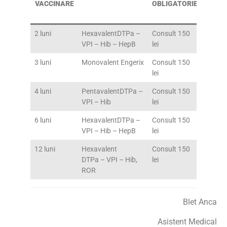
VACCINARE
OBLIGATORIE
VACCI
2 luni
HexavalentDTPa –
Consult 150
Gratui
VPI – Hib – HepB
lei
3 luni
Monovalent Engerix
Consult 150
110 lei
lei
4 luni
PentavalentDTPa –
Consult 150
Gratui
VPI – Hib
lei
6 luni
HexavalentDTPa –
Consult 150
Gratui
VPI – Hib – HepB
lei
12 luni
Hexavalent
Consult 150
Gratui
DTPa – VPI – Hib,
lei
ROR
Blet Anca
Asistent Medical