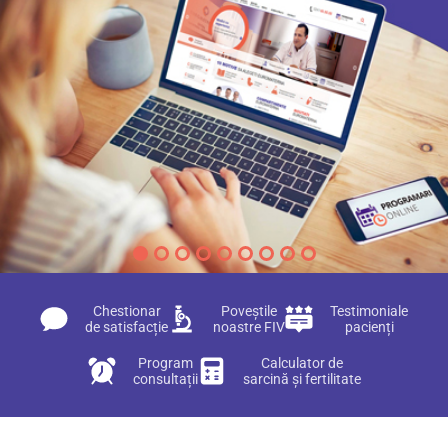
Chestionar
Poveștile
Testimoniale
de satisfacție
noastre FIV
pacienți
Program
Calculator de
consultații
sarcină și fertilitate