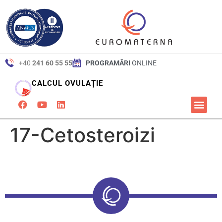
conținut
+40
241 60 55 55
PROGRAMĂRI
ONLINE
CALCUL OVULAȚIE
DESPR
PREZENTARE 
PAGINA
SERVICII ȘI 
ARTICOLE Ș
17-Cetosteroizi