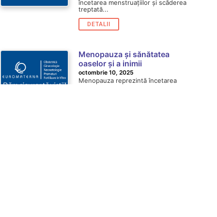
încetarea menstruațiilor și scăderea
treptată...
DETALII
Menopauza și sănătatea
oaselor și a inimii
octombrie 10, 2025
Menopauza reprezintă încetarea
naturală a ciclului menstrual și
marchează o etapă importantă în
viața femeii....
DETALII