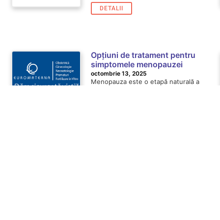
DETALII
Opțiuni de tratament pentru
simptomele menopauzei
octombrie 13, 2025
Menopauza este o etapă naturală a
vieții femeii, apărută de regulă între
45 și 55...
DETALII