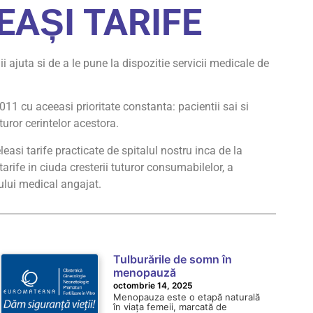
EAȘI TARIFE
 ii ajuta si de a le pune la dispozitie servicii medicale de
11 cu aceeasi prioritate constanta: pacientii sai si
uror cerintelor acestora.
asi tarife practicate de spitalul nostru inca de la
rife in ciuda cresterii tuturor consumabilelor, a
ului medical angajat.
Tulburările de somn în
menopauză
octombrie 14, 2025
Menopauza este o etapă naturală
în viața femeii, marcată de