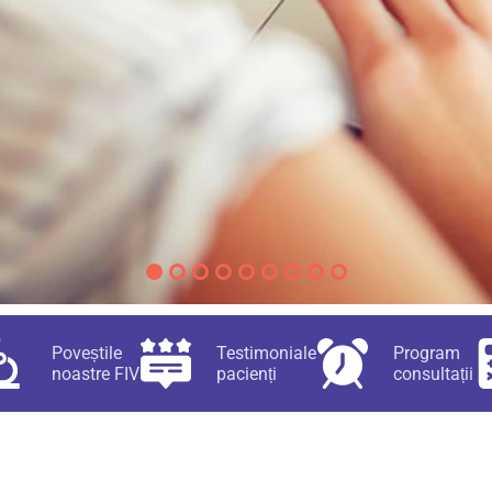
Poveștile
Testimoniale
Program
noastre FIV
pacienți
consultații