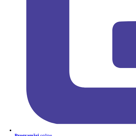
Programări
online