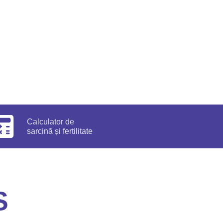
Calculator de
sarcină și fertilitate
S