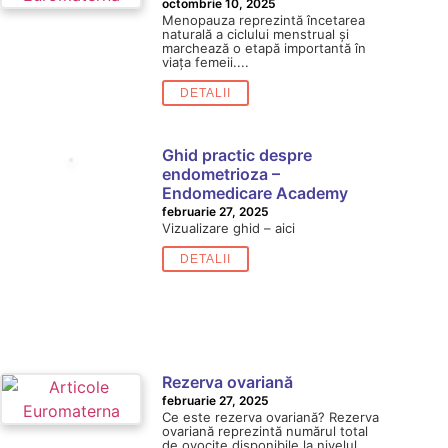
octombrie 10, 2025
Menopauza reprezintă încetarea
naturală a ciclului menstrual și
marchează o etapă importantă în
viața femeii....
DETALII
Ghid practic despre
endometrioza –
Endomedicare Academy
februarie 27, 2025
Vizualizare ghid – aici
DETALII
Rezerva ovariană
februarie 27, 2025
Ce este rezerva ovariană? Rezerva
ovariană reprezintă numărul total
de ovocite disponibile la nivelul