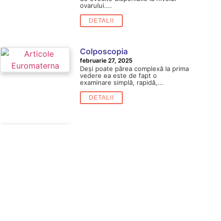
ovarului....
DETALII
Colposcopia
februarie 27, 2025
Deși poate părea complexă la prima
vedere ea este de fapt o
examinare simplă, rapidă,...
DETALII
Endometrioza
februarie 27, 2025
Diagnosticarea endometriozei
poate fi asemenea unui puzzle,
deoarece semnele sale pot imita
uneori alte afecțiuni....
DETALII
Monitorizarea sarcinii la