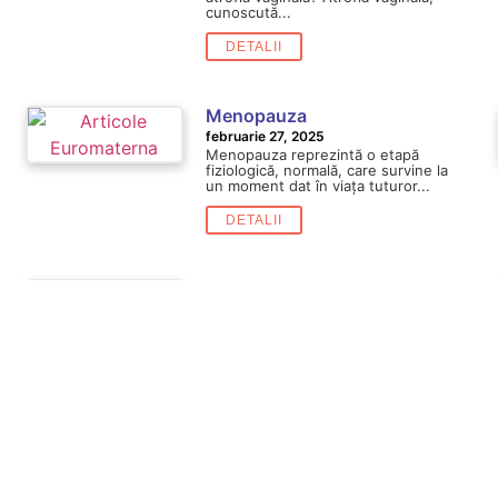
cunoscută...
DETALII
Menopauza
februarie 27, 2025
Menopauza reprezintă o etapă
fiziologică, normală, care survine la
un moment dat în viața tuturor...
DETALII
Comisia oncologică
februarie 27, 2025
Comisia oncologică – abordarea
multidisciplinară în tratamentul
cancerului ginecologic la
Euromaterna La Euromaterna,
tratamentul cancerului...
DETALII
Insuficiența ovariană