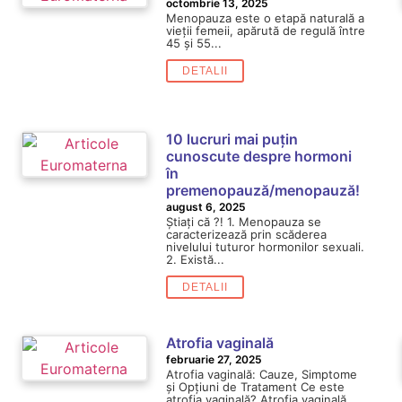
octombrie 13, 2025
Menopauza este o etapă naturală a
vieții femeii, apărută de regulă între
45 și 55...
DETALII
10 lucruri mai puțin
cunoscute despre hormoni
în
premenopauză/menopauză!
august 6, 2025
Știați că ?! 1. Menopauza se
caracterizează prin scăderea
nivelului tuturor hormonilor sexuali.
2. Există...
DETALII
Atrofia vaginală
februarie 27, 2025
Atrofia vaginală: Cauze, Simptome
și Opțiuni de Tratament Ce este
atrofia vaginală? Atrofia vaginală,