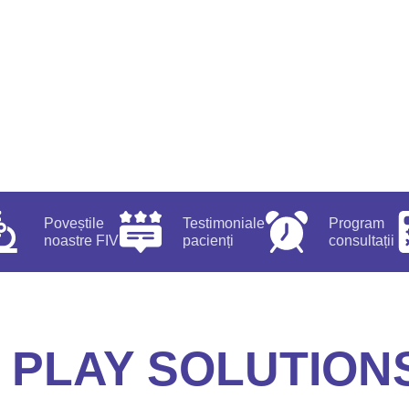
Poveștile
Testimoniale
Program
noastre FIV
pacienți
consultații
PLAY SOLUTION